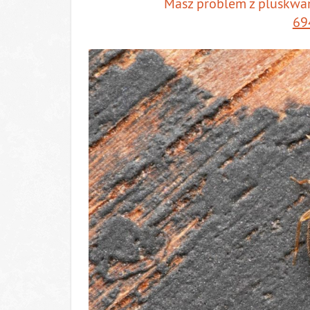
Masz problem z pluskw
69