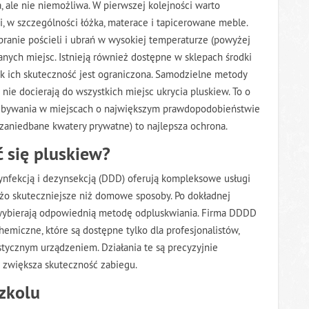
 ale nie niemożliwa. W pierwszej kolejności warto
i, w szczególności łóżka, materace i tapicerowane meble.
ranie pościeli i ubrań w wysokiej temperaturze (powyżej
anych miejsc. Istnieją również dostępne w sklepach środki
k ich skuteczność jest ograniczona. Samodzielne metody
nie docierają do wszystkich miejsc ukrycia pluskiew. To o
zebywania w miejscach o największym prawdopodobieństwie
 zaniedbane kwatery prywatne) to najlepsza ochrona.
 się pluskiew?
zynfekcją i dezynsekcją (DDD) oferują kompleksowe usługi
użo skuteczniejsze niż domowe sposoby. Po dokładnej
ji i wybierają odpowiednią metodę odpluskwiania. Firma DDDD
miczne, które są dostępne tylko dla profesjonalistów,
istycznym urządzeniem. Działania te są precyzyjnie
o zwiększa skuteczność zabiegu.
zkolu