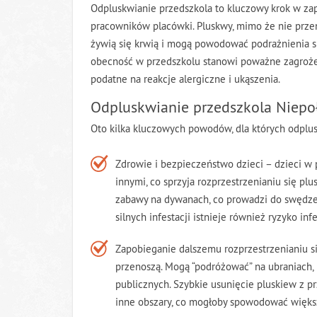
Odpluskwianie przedszkola to kluczowy krok w za
pracowników placówki. Pluskwy, mimo że nie przen
żywią się krwią i mogą powodować podrażnienia sk
obecność w przedszkolu stanowi poważne zagrożeni
podatne na reakcje alergiczne i ukąszenia.
Odpluskwianie przedszkola Niepo
Oto kilka kluczowych powodów, dla których odplus
Zdrowie i bezpieczeństwo dzieci – dzieci w 
innymi, co sprzyja rozprzestrzenianiu się p
zabawy na dywanach, co prowadzi do swędzen
silnych infestacji istnieje również ryzyko i
Zapobieganie dalszemu rozprzestrzenianiu si
przenoszą. Mogą “podróżować” na ubraniach,
publicznych. Szybkie usunięcie pluskiew z p
inne obszary, co mogłoby spowodować większ