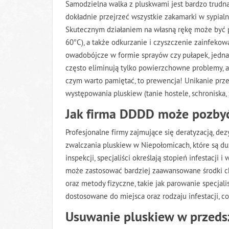
Samodzielna walka z pluskwami jest bardzo trudna,
dokładnie przejrzeć wszystkie zakamarki w sypialn
Skutecznym działaniem na własną rękę może być p
60°C), a także odkurzanie i czyszczenie zainfekow
owadobójcze w formie sprayów czy pułapek, jedna
często eliminują tylko powierzchowne problemy, a 
czym warto pamiętać, to prewencja! Unikanie pr
występowania pluskiew (tanie hostele, schroniska,
Jak firma DDDD może pozbyć
Profesjonalne firmy zajmujące się deratyzacją, de
zwalczania pluskiew w Niepołomicach, które są d
inspekcji, specjaliści określają stopień infestac
może zastosować bardziej zaawansowane środki che
oraz metody fizyczne, takie jak parowanie specjal
dostosowane do miejsca oraz rodzaju infestacji, c
Usuwanie pluskiew w przeds