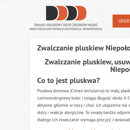
OFER
Zwalczanie pluskiew Niepoł
Zwalczanie pluskiew, usuw
Niepo
Co to jest pluskwa?
Pluskwa domowa (Cimex lectularius) to mały, płaski
czerwonobrązowy kolor i osiąga długość około 4-5 
aktywne głównie w nocy i choć ich ukąszenia nie
skóry i reakcje alergiczne. To owady bardzo odpo
dlatego ich zwalczanie wymaga precyzji i doświad