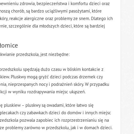
pewnieniu zdrowia, bezpieczeństwa i komfortu dzieci oraz
oszą chorób, są bardzo uciążliwymi pasożytami, które
óry, reakcje alergiczne oraz problemy ze snem. Dlatego ich
e, szczególnie dla młodszych dzieci, które są bardziej
łomice
kwianie przedszkola, jest niezbędne:
przedszkolu spędzają dużo czasu w bliskim kontakcie z
luskiew. Pluskwy mogą gryźć dzieci podczas drzemek czy
ia, nieprzespanych nocy i podrażnień skóry. W przypadku
nfekcji w wyniku rozdrapywania miejsc ukąszeń.
ę pluskiew – pluskwy są owadami, które łatwo się
 plecakach czy zabawkach dzieci do domów i innych miejsc
rzedszkola pozwala zapobiec ich rozprzestrzenianiu się na
e problemy zarówno w przedszkolu, jak i w domach dzieci.