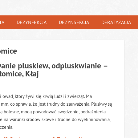
TA
DEZYNFEKCJA
DEZYNSEKCJA
DERATYZACJA
omice
anie pluskiew, odpluskwianie –
łomice, Kłaj
 owad, który żywi się krwią ludzi i zwierząt. Ma
mm, co sprawia, że jest trudny do zauważenia. Pluskwy są
 są bolesne, mogą powodować swędzenie, podrażnienia
rne na warunki środowiskowe i trudne do wyeliminowania,
czenia.