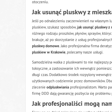
otoczeniu.
Jak usunąć pluskwy z mieszk
Jeśli po odnalezieniu zaczerwienień na własnym l
pluskiew, szukasz sposobów,
jak usunąć pluskwy z 
różnego rodzaju proszków, płynów, sprayów, któryc
brakuje, aż po skorzystanie z usług profesjonalny
pluskwy domowe
. Jako profesjonalna firma deraty
pluskiew w Krakowie
, polecamy nasze usługi.
Samodzielna walka z pluskwami to nie najlepszy p
toksyczne, a zastosowanie ich wewnątrz pomieszc
długi czas. Dodatkowo środek rozpylony wewnątrz
użytkowanych codziennie przez domowników. Db
zlecenie
odpluskwiania
profesjonalistom. Warto pa
firmę DDD dają gwarancję pozbycia się problemu 
Jak profesjonaliści mogą n