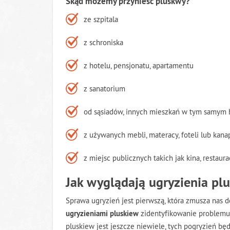
Skąd możemy przynieść pluskwy?
ze szpitala
z schroniska
z hotelu, pensjonatu, apartamentu
z sanatorium
od sąsiadów, innych mieszkań w tym samym
z używanych mebli, materacy, foteli lub kana
z miejsc publicznych takich jak kina, restaur
Jak wyglądają ugryzienia pl
Sprawa ugryzień jest pierwszą, która zmusza nas do
ugryzieniami pluskiew
zidentyfikowanie problemu 
pluskiew jest jeszcze niewiele, tych pogryzień będ