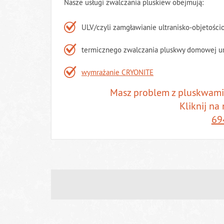
Nasze usługi zwalczania pluskiew obejmują:
ULV/czyli zamgławianie ultranisko-objetości
termicznego zwalczania pluskwy domowej 
wymrażanie CRYONITE
Masz problem z pluskwami?
Kliknij na
69