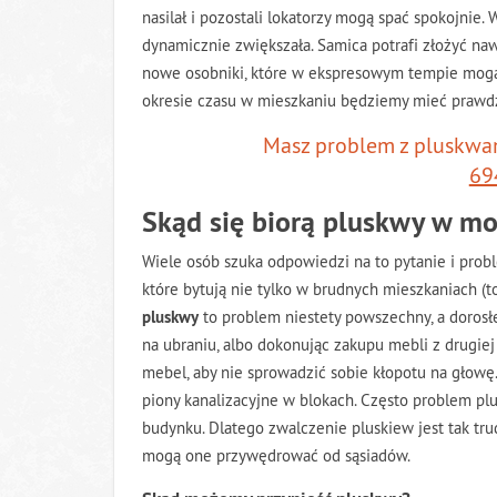
nasilał i pozostali lokatorzy mogą spać spokojnie
dynamicznie zwiększała. Samica potrafi złożyć nawe
nowe osobniki, które w ekspresowym tempie mogą 
okresie czasu w mieszkaniu będziemy mieć prawdz
Masz problem z pluskw
69
Skąd się biorą pluskwy w m
Wiele osób szuka odpowiedzi na to pytanie i probl
które bytują nie tylko w brudnych mieszkaniach (t
pluskwy
to problem niestety powszechny, a dorosł
na ubraniu, albo dokonując zakupu mebli z drugiej 
mebel, aby nie sprowadzić sobie kłopotu na głowę
piony kanalizacyjne w blokach. Często problem plus
budynku. Dlatego zwalczenie pluskiew jest tak tr
mogą one przywędrować od sąsiadów.