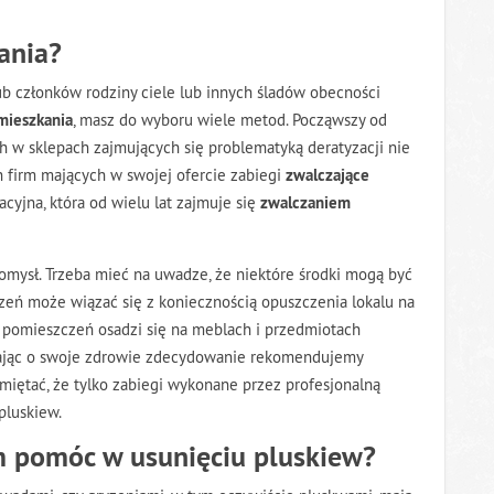
ania?
ub członków rodziny ciele lub innych śladów obecności
mieszkania
, masz do wyboru wiele metod. Począwszy od
h w sklepach zajmujących się problematyką deratyzacji nie
ch firm mających w swojej ofercie zabiegi
zwalczające
zacyjna, która od wielu lat zajmuje się
zwalczaniem
omysł. Trzeba mieć na uwadze, że niektóre środki mogą być
zeń może wiązać się z koniecznością opuszczenia lokalu na
 pomieszczeń osadzi się na meblach i przedmiotach
ając o swoje zdrowie zdecydowanie rekomendujemy
miętać, że tylko zabiegi wykonane przez profesjonalną
pluskiew.
am pomóc w
usunięciu pluskiew
?