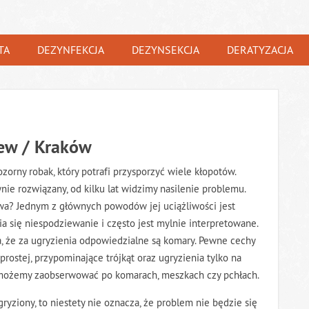
TA
DEZYNFEKCJA
DEZYNSEKCJA
DERATYZACJA
iew / Kraków
zorny robak, który potrafi przysporzyć wiele kłopotów.
ie rozwiązany, od kilku lat widzimy nasilenie problemu.
iwa? Jednym z głównych powodów jej uciążliwości jest
wia się niespodziewanie i często jest mylnie interpretowane.
a, że za ugryzienia odpowiedzialne są komary. Pewne cechy
 prostej, przypominające trójkąt oraz ugryzienia tylko na
óre możemy zaobserwować po komarach, meszkach czy pchłach.
ryziony, to niestety nie oznacza, że problem nie będzie się