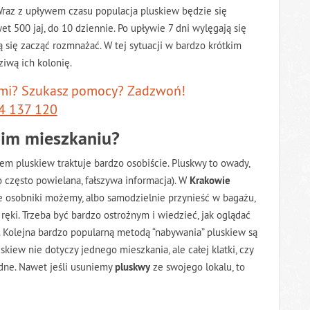
. Wraz z upływem czasu populacja pluskiew będzie się
t 500 jaj, do 10 dziennie. Po upływie 7 dni wylęgają się
się zacząć rozmnażać. W tej sytuacji w bardzo krótkim
iwą ich kolonię.
ami? Szukasz pomocy? Zadzwoń!
4 137 120
oim mieszkaniu?
em pluskiew traktuje bardzo osobiście. Pluskwy to owady,
o często powielana, fałszywa informacja). W
Krakowie
e osobniki możemy, albo samodzielnie przynieść w bagażu,
ręki. Trzeba być bardzo ostrożnym i wiedzieć, jak oglądać
. Kolejna bardzo popularną metodą “nabywania” pluskiew są
kiew nie dotyczy jednego mieszkania, ale całej klatki, czy
udne. Nawet jeśli usuniemy
pluskwy
ze swojego lokalu, to