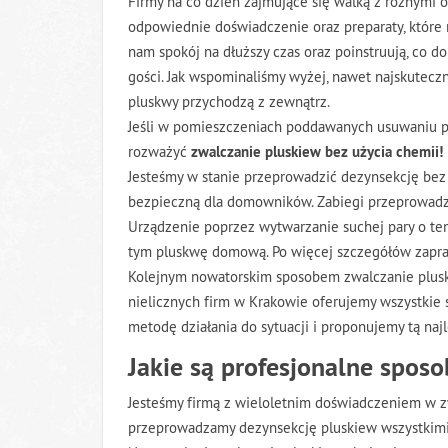
Firmy na co dzień zajmujące się walką z różnymi 
odpowiednie doświadczenie oraz preparaty, które 
nam spokój na dłuższy czas oraz poinstruują, co 
gości. Jak wspominaliśmy wyżej, nawet najskuteczn
pluskwy przychodzą z zewnątrz.
Jeśli w pomieszczeniach poddawanych usuwaniu pl
rozważyć
zwalczanie pluskiew bez użycia chemii!
Jesteśmy w stanie przeprowadzić dezynsekcję bez
bezpieczną dla domowników. Zabiegi przeprowadz
Urządzenie poprzez wytwarzanie suchej pary o tem
tym pluskwę domową. Po więcej szczegółów zapr
Kolejnym nowatorskim sposobem zwalczanie plus
nielicznych firm w Krakowie oferujemy wszystkie
metodę działania do sytuacji i proponujemy tą najl
Jakie są profesjonalne spos
Jesteśmy firmą z wieloletnim doświadczeniem w zw
przeprowadzamy dezynsekcję pluskiew wszystkim