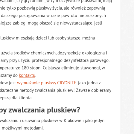
owadami, czy gryzoniami, w tym oczywiście pluskwami, mają
nie tylko pozbawią pluskwy życia, ale również zapewnią
do dalszego postępowania w razie powrotu nieproszonych
iejsze zabiegi mogą okazać się niewystarczające, jeśli
uskiew mieszkają dzieci lub osoby starsze, można
 użycia środków chemicznych, dezynsekcję ekologiczną i
amy przy użyciu profesjonalnego dezynfektora parowego.
peraturze 180 stopni Celsjusza eliminuje stawonogi, w
aszamy do
kontaktu
.
kiew jest
wymrażanie pluskwy CRYONITE
. jako jedna z
 skuteczne metody zwalczania pluskiew! Zawsze dobieramy
epszą dla klienta.
oby zwalczania pluskiew?
alczaniu i usuwaniu pluskiew w Krakowie i jako jedyni
i możliwymi metodami.