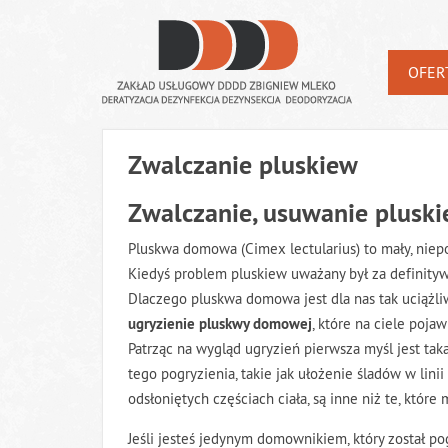
OFER
Zwalczanie pluskiew
Zwalczanie, usuwanie plusk
Pluskwa domowa (Cimex lectularius) to mały, niepo
Kiedyś problem pluskiew uważany był za definitywn
Dlaczego pluskwa domowa jest dla nas tak uciążl
ugryzienie pluskwy domowej
, które na ciele poja
Patrząc na wygląd ugryzień pierwsza myśl jest tak
tego pogryzienia, takie jak ułożenie śladów w linii
odsłoniętych częściach ciała, są inne niż te, kt
Jeśli jesteś jedynym domownikiem, który został pog