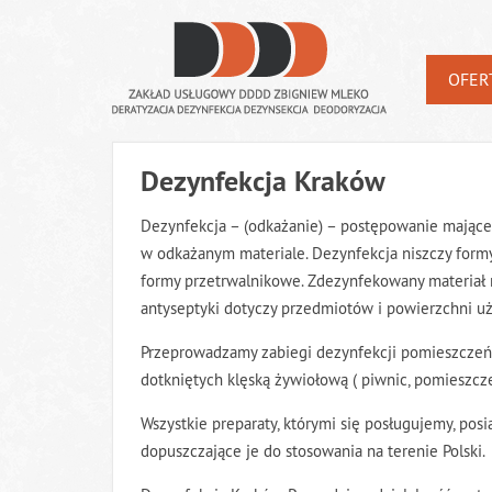
OFER
Dezynfekcja Kraków
Dezynfekcja – (odkażanie) – postępowanie mające
w odkażanym materiale. Dezynfekcja niszczy for
formy przetrwalnikowe. Zdezynfekowany materiał n
antyseptyki dotyczy przedmiotów i powierzchni u
Przeprowadzamy zabiegi dezynfekcji pomieszczeń 
dotkniętych klęską żywiołową ( piwnic, pomieszcze
Wszystkie preparaty, którymi się posługujemy, posi
dopuszczające je do stosowania na terenie Polski.