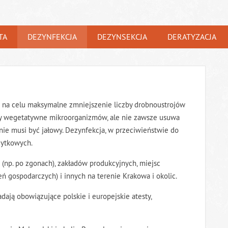
TA
DEZYNFEKCJA
DEZYNSEKCJA
DERATYZACJA
 na celu maksymalne zmniejszenie liczby drobnoustrojów
my wegetatywne mikroorganizmów, ale nie zawsze usuwa
ie musi być jałowy. Dezynfekcja, w przeciwieństwie do
żytkowych.
(np. po zgonach), zakładów produkcyjnych, miejsc
ń gospodarczych) i innych na terenie Krakowa i okolic.
adają obowiązujące polskie i europejskie atesty,