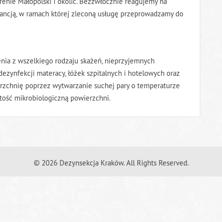
renie Małopolski i okolic. Bezzwłocznie reagujemy na
arancją, w ramach której zleconą usługę przeprowadzamy do
nia z wszelkiego rodzaju skażeń, nieprzyjemnych
dezynfekcji materacy, łóżek szpitalnych i hotelowych oraz
rzchnię poprzez wytwarzanie suchej pary o temperaturze
tość mikrobiologiczną powierzchni.
© 2026 Dezynsekcja Kraków. All Rights Reserved.