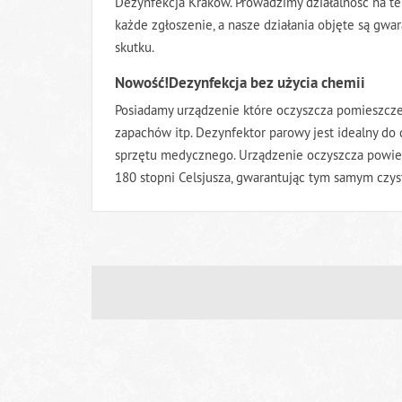
Dezynfekcja Kraków. Prowadzimy działalność na te
każde zgłoszenie, a nasze działania objęte są gw
skutku.
Nowość!Dezynfekcja bez użycia chemii
Posiadamy urządzenie które oczyszcza pomieszcze
zapachów itp. Dezynfektor parowy jest idealny do 
sprzętu medycznego. Urządzenie oczyszcza powie
180 stopni Celsjusza, gwarantując tym samym czys