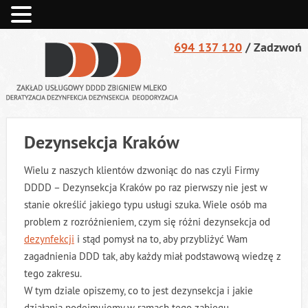
694 137 120
/ Zadzwoń
Dezynsekcja Kraków
OFERTA
Wielu z naszych klientów dzwoniąc do nas czyli Firmy
DEZYNFEKCJA
DDDD – Dezynsekcja Kraków po raz pierwszy nie jest w
stanie określić jakiego typu usługi szuka. Wiele osób ma
DEZYNSEKCJA
problem z rozróżnieniem, czym się różni dezynsekcja od
dezynfekcji
i stąd pomysł na to, aby przybliżyć Wam
DERATYZACJA
zagadnienia DDD tak, aby każdy miał podstawową wiedzę z
tego zakresu.
DEZODORYZACJA
W tym dziale opiszemy, co to jest dezynsekcja i jakie
działania podejmujemy w ramach tego zabiegu.