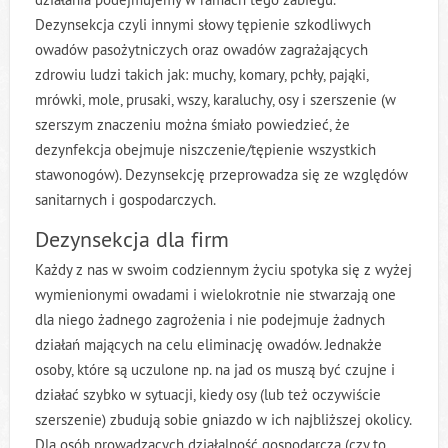
O NAS
Dezynsekcja czyli innymi słowy tępienie szkodliwych
KONTAKT
owadów pasożytniczych oraz owadów zagrażających
zdrowiu ludzi takich jak: muchy, komary, pchły, pająki,
mrówki, mole, prusaki, wszy, karaluchy, osy i szerszenie (w
szerszym znaczeniu można śmiało powiedzieć, że
dezynfekcja obejmuje niszczenie/tępienie wszystkich
stawonogów). Dezynsekcję przeprowadza się ze względów
sanitarnych i gospodarczych.
Dezynsekcja dla firm
Każdy z nas w swoim codziennym życiu spotyka się z wyżej
wymienionymi owadami i wielokrotnie nie stwarzają one
dla niego żadnego zagrożenia i nie podejmuje żadnych
działań mających na celu eliminację owadów. Jednakże
osoby, które są uczulone np. na jad os muszą być czujne i
działać szybko w sytuacji, kiedy osy (lub też oczywiście
szerszenie) zbudują sobie gniazdo w ich najbliższej okolicy.
Dla osób prowadzących działalność gospodarczą (czy to